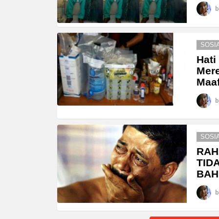
b
SOSI
Hati
Mere
Maaf
b
SOSI
RAH
TID
BAH
b