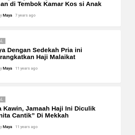
san di Tembok Kamar Kos si Anak
y
Maya
7 years ago
AL
a Dengan Sedekah Pria ini
rangkatkan Haji Malaikat
y
Maya
11 years ago
AL
 Kawin, Jamaah Haji Ini Diculik
ita Cantik” Di Mekkah
y
Maya
11 years ago