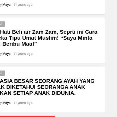
y
Maya
11 years ago
AL
 Hati Beli air Zam Zam, Seprti ini Cara
ka Tipu Umat Muslim! “Saya Minta
 Beribu Maaf”
y
Maya
11 years ago
AL
ASIA BESAR SEORANG AYAH YANG
AK DIKETAHUI SEORANGA ANAK
KAN SETIAP ANAK DIDUNIA.
y
Maya
11 years ago