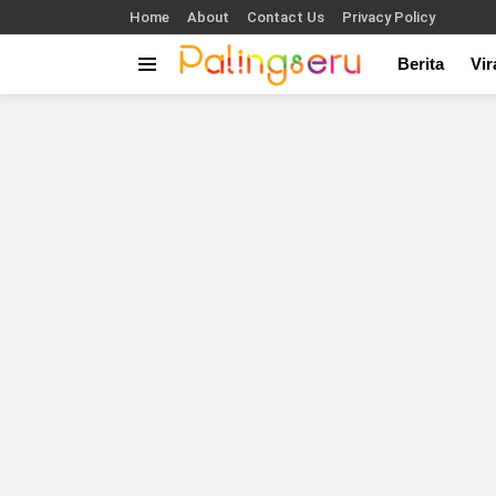
Home
About
Contact Us
Privacy Policy
Berita
Vir
Menu
You are here: