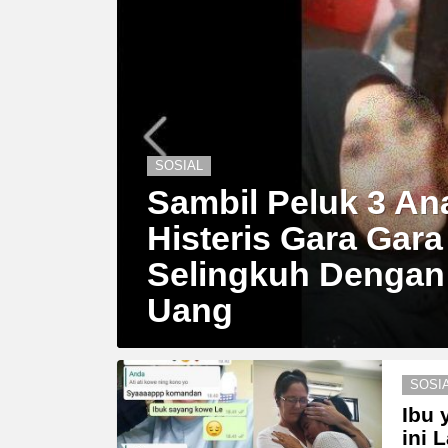
SOSIAL
Sambil Peluk 3 An
Histeris Gara Gara 
Selingkuh Dengan
Uang
SOSI
Ibu 
ini 