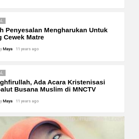
AL
ah Penyesalan Mengharukan Untuk
g Cewek Matre
y
Maya
11 years ago
AL
ghfirullah, Ada Acara Kristenisasi
alut Busana Muslim di MNCTV
y
Maya
11 years ago