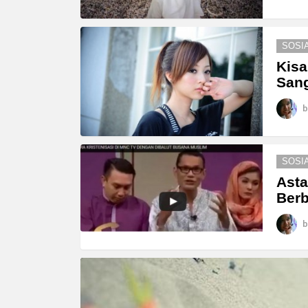
SOSI
Kis
San
b
SOSI
Asta
Berb
b