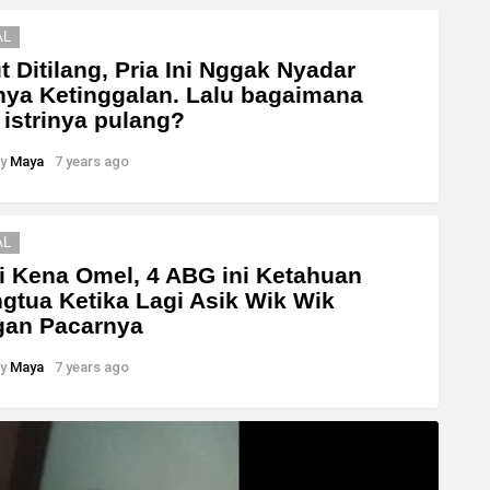
AL
t Ditilang, Pria Ini Nggak Nyadar
inya Ketinggalan. Lalu bagaimana
 istrinya pulang?
y
Maya
7 years ago
AL
i Kena Omel, 4 ABG ini Ketahuan
gtua Ketika Lagi Asik Wik Wik
gan Pacarnya
y
Maya
7 years ago