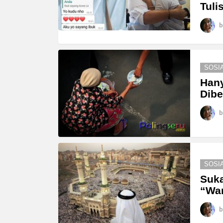
Tuli
b
SOSI
Hany
Dibe
b
SOSI
Suka
“Wan
b