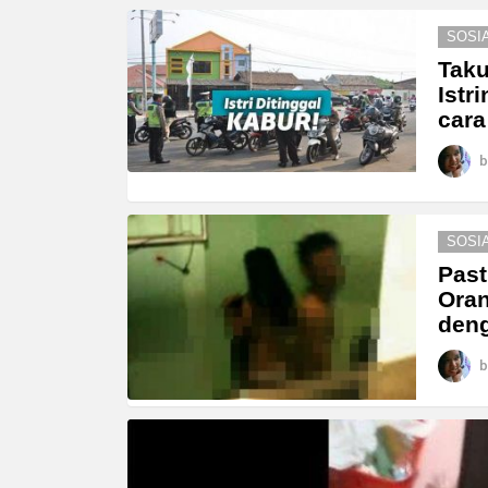
MORE
SOSI
STORIES
Taku
Istr
cara
b
SOSI
Past
Oran
den
b