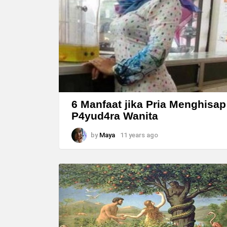
6 Manfaat jika Pria Menghisap
P4yud4ra Wanita
by
Maya
11 years ago