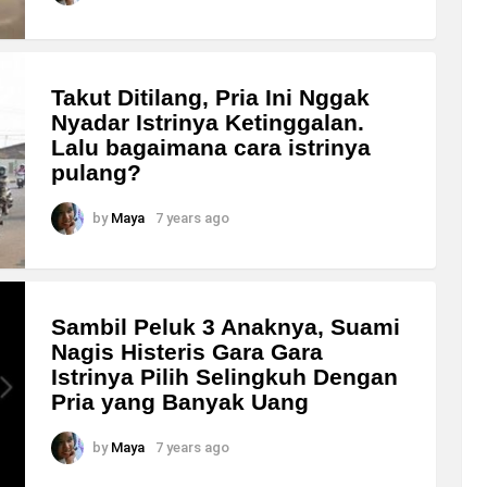
Takut Ditilang, Pria Ini Nggak
Nyadar Istrinya Ketinggalan.
Lalu bagaimana cara istrinya
pulang?
by
Maya
7 years ago
Sambil Peluk 3 Anaknya, Suami
Nagis Histeris Gara Gara
Istrinya Pilih Selingkuh Dengan
Pria yang Banyak Uang
by
Maya
7 years ago