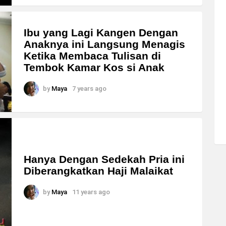
Ibu yang Lagi Kangen Dengan
Anaknya ini Langsung Menagis
Ketika Membaca Tulisan di
Tembok Kamar Kos si Anak
by
Maya
7 years ago
Hanya Dengan Sedekah Pria ini
Diberangkatkan Haji Malaikat
by
Maya
11 years ago