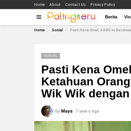
Home
About
Contact Us
Privacy Policy
Berita
Vir
Menu
You are here:
Home
Sosial
Pasti Kena Omel, 4 ABG ini Ketahu
SOSIAL
Pasti Kena Omel
Ketahuan Orangt
Wik Wik dengan
by
Maya
7 years ago