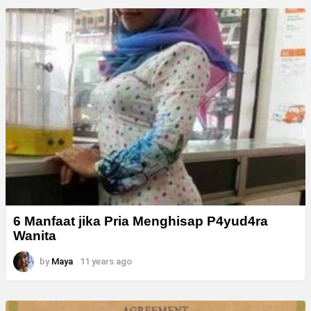
6 Manfaat jika Pria Menghisap P4yud4ra
Wanita
by
Maya
11 years ago