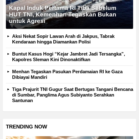
Kapal Induk Pertama RI Tiba Sebelum
HUT TNI, Kemenhan Tegaskan Bukan
untuk Agresi
Aksi Nekat Sopir Lawan Arah di Jakpus, Tabrak
Kendaraan hingga Diamankan Polisi
Buntut Kasus Hogi “Kejar Jambret Jadi Tersangka”,
Kapolres Sleman Kini Dinonaktifkan
Menhan Tegaskan Pasukan Perdamaian RI ke Gaza
Dibiayai Mandiri
Tiga Prajurit TNI Gugur Saat Bertugas Tangani Bencana
di Sumbar, Panglima Agus Subiyanto Serahkan
Santunan
TRENDING NOW