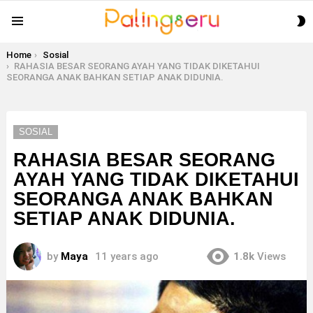
S
Menu
S
You are here:
Home
Sosial
RAHASIA BESAR SEORANG AYAH YANG TIDAK DIKETAHUI
SEORANGA ANAK BAHKAN SETIAP ANAK DIDUNIA.
SOSIAL
RAHASIA BESAR SEORANG
AYAH YANG TIDAK DIKETAHUI
SEORANGA ANAK BAHKAN
SETIAP ANAK DIDUNIA.
by
Maya
11 years ago
1.8k
Views