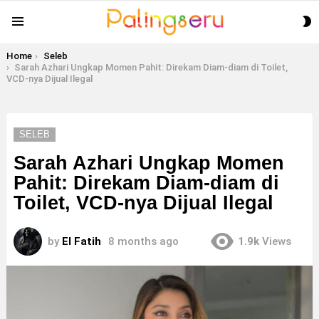
S
Menu
S
You are here:
Home
Seleb
Sarah Azhari Ungkap Momen Pahit: Direkam Diam-diam di Toilet,
VCD-nya Dijual Ilegal
SELEB
Sarah Azhari Ungkap Momen
Pahit: Direkam Diam-diam di
Toilet, VCD-nya Dijual Ilegal
by
El Fatih
8 months ago
1.9k
Views