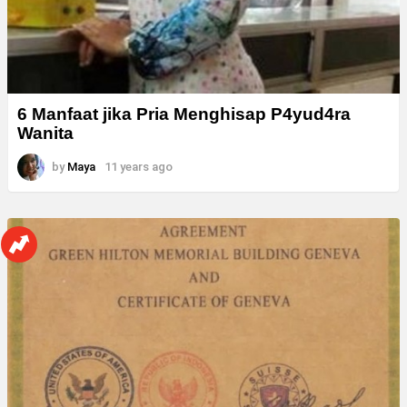
6 Manfaat jika Pria Menghisap P4yud4ra
Wanita
by
Maya
11 years ago