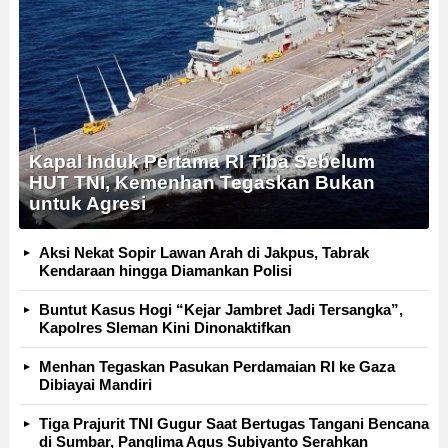
Kapal Induk Pertama RI Tiba Sebelum
HUT TNI, Kemenhan Tegaskan Bukan
untuk Agresi
Aksi Nekat Sopir Lawan Arah di Jakpus, Tabrak
Kendaraan hingga Diamankan Polisi
Buntut Kasus Hogi “Kejar Jambret Jadi Tersangka”,
Kapolres Sleman Kini Dinonaktifkan
Menhan Tegaskan Pasukan Perdamaian RI ke Gaza
Dibiayai Mandiri
Tiga Prajurit TNI Gugur Saat Bertugas Tangani Bencana
di Sumbar, Panglima Agus Subiyanto Serahkan