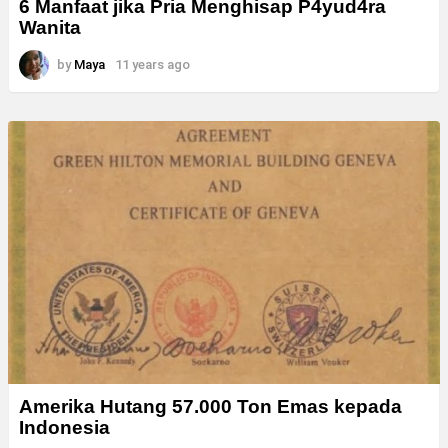
6 Manfaat jika Pria Menghisap P4yud4ra
Wanita
by
Maya
11 years ago
Amerika Hutang 57.000 Ton Emas kepada
Indonesia