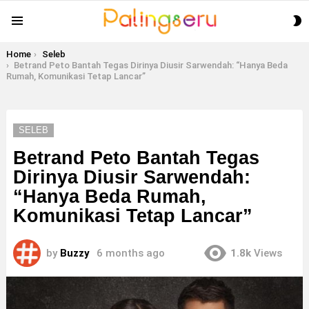
S
Menu
S
You are here:
Home
Seleb
Betrand Peto Bantah Tegas Dirinya Diusir Sarwendah: “Hanya Beda
Rumah, Komunikasi Tetap Lancar”
SELEB
Betrand Peto Bantah Tegas
Dirinya Diusir Sarwendah:
“Hanya Beda Rumah,
Komunikasi Tetap Lancar”
by
Buzzy
6 months ago
1.8k
Views