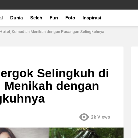
al
Dunia
Seleb
Fun
Foto
Inspirasi
i Hotel, Kemudian Menikah dengan Pasangan Selingkuhnya
pergok Selingkuh di
n Menikah dengan
gkuhnya
2k
Views