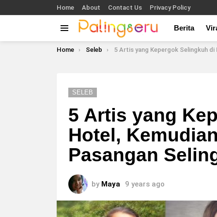
Home
About
Contact Us
Privacy Policy
Berita
Vir
Menu
You are here:
Home
Seleb
5 Artis yang Kepergok Selingkuh d
SELEB
5 Artis yang Ke
Hotel, Kemudia
Pasangan Selin
by
Maya
9 years ago