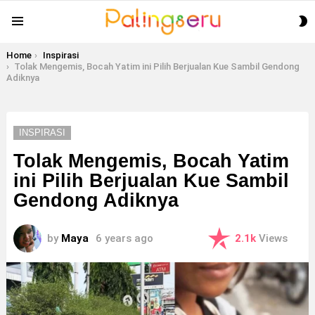
S
Menu
S
You are here:
Home
Inspirasi
Tolak Mengemis, Bocah Yatim ini Pilih Berjualan Kue Sambil Gendong
Adiknya
INSPIRASI
Tolak Mengemis, Bocah Yatim
ini Pilih Berjualan Kue Sambil
Gendong Adiknya
by
Maya
6 years ago
2.1k
Views