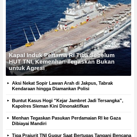
Kapal Induk Pertama RI Tiba Sebelum
HUT TNI, Kemenhan Tegaskan Bukan
untuk Agresi
Aksi Nekat Sopir Lawan Arah di Jakpus, Tabrak
Kendaraan hingga Diamankan Polisi
Buntut Kasus Hogi “Kejar Jambret Jadi Tersangka”,
Kapolres Sleman Kini Dinonaktifkan
Menhan Tegaskan Pasukan Perdamaian RI ke Gaza
Dibiayai Mandiri
Tiga Prajurit TNI Gugur Saat Bertugas Tangani Bencana