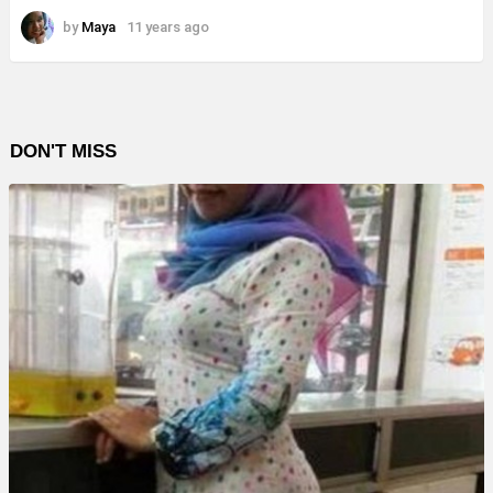
by
Maya
11 years ago
DON'T MISS