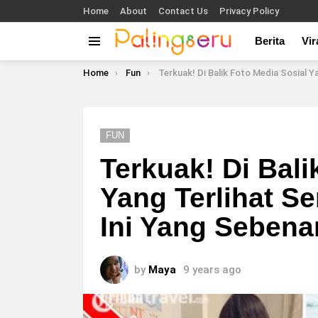
Home
About
Contact Us
Privacy Policy
Berita
Vir
Menu
You are here:
Home
Fun
Terkuak! Di Balik Foto Media Sosial Y
FUN
Terkuak! Di Bali
Yang Terlihat S
Ini Yang Sebena
by
Maya
9 years ago