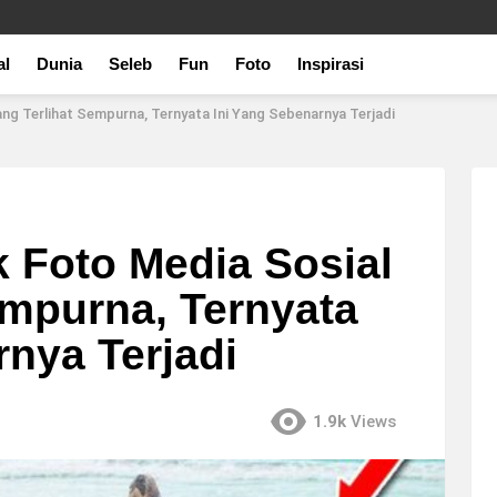
al
Dunia
Seleb
Fun
Foto
Inspirasi
ang Terlihat Sempurna, Ternyata Ini Yang Sebenarnya Terjadi
k Foto Media Sosial
empurna, Ternyata
rnya Terjadi
1.9k
Views