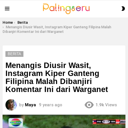
S
Menu
S
You are here:
Home
Berita
Menangis Diusir Wasit, Instagram Kiper Ganteng Filipina Malah
Dibanjiri Komentar Ini dari Warganet
BERITA
Menangis Diusir Wasit,
Instagram Kiper Ganteng
Filipina Malah Dibanjiri
Komentar Ini dari Warganet
by
Maya
9 years ago
1.9k
Views