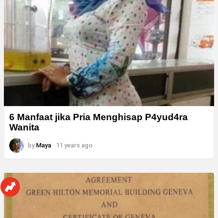
6 Manfaat jika Pria Menghisap P4yud4ra
Wanita
by
Maya
11 years ago