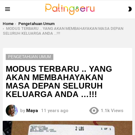
S
Menu
S
You are here:
Home
Pengetahuan Umum
MODUS TERBARU .. YANG AKAN MEMBAHAYAKAN MASA DEPAN
SELURUH KELUARGA ANDA …!!!
PENGETAHUAN UMUM
MODUS TERBARU .. YANG
AKAN MEMBAHAYAKAN
MASA DEPAN SELURUH
KELUARGA ANDA …!!!
by
Maya
11 years ago
1.1k
Views