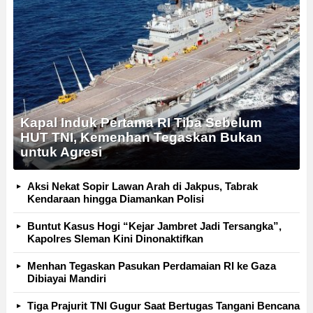
Kapal Induk Pertama RI Tiba Sebelum
HUT TNI, Kemenhan Tegaskan Bukan
untuk Agresi
Aksi Nekat Sopir Lawan Arah di Jakpus, Tabrak
Kendaraan hingga Diamankan Polisi
Buntut Kasus Hogi “Kejar Jambret Jadi Tersangka”,
Kapolres Sleman Kini Dinonaktifkan
Menhan Tegaskan Pasukan Perdamaian RI ke Gaza
Dibiayai Mandiri
Tiga Prajurit TNI Gugur Saat Bertugas Tangani Bencana