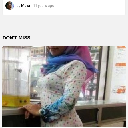
by
Maya
11 years ago
DON'T MISS