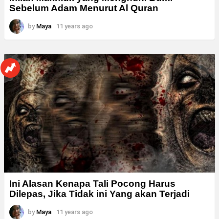
Sebelum Adam Menurut Al Quran
by
Maya
11 years ago
Ini Alasan Kenapa Tali Pocong Harus
Dilepas, Jika Tidak ini Yang akan Terjadi
by
Maya
11 years ago