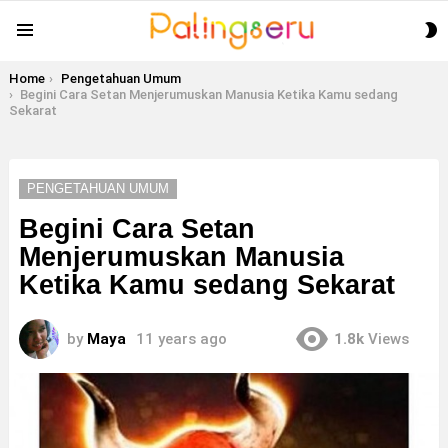
S
Menu
S
You are here:
Home
Pengetahuan Umum
Begini Cara Setan Menjerumuskan Manusia Ketika Kamu sedang
Sekarat
PENGETAHUAN UMUM
Begini Cara Setan
Menjerumuskan Manusia
Ketika Kamu sedang Sekarat
by
Maya
11 years ago
1.8k
Views