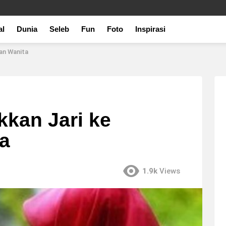
al
Dunia
Seleb
Fun
Foto
Inspirasi
an Wanita
kan Jari ke
a
1.9k
Views