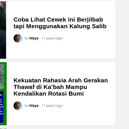
Coba Lihat Cewek ini Berjilbab
tapi Menggunakan Kalung Salib
by
Maya
11 years ago
Kekuatan Rahasia Arah Gerakan
Thawaf di Ka’bah Mampu
Kendalikan Rotasi Bumi
by
Maya
11 years ago