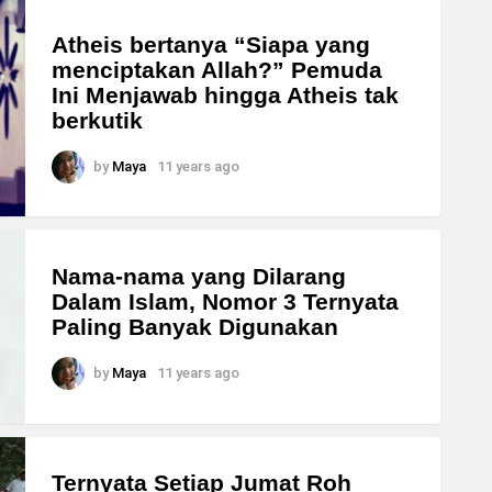
Atheis bertanya “Siapa yang
menciptakan Allah?” Pemuda
Ini Menjawab hingga Atheis tak
berkutik
by
Maya
11 years ago
Nama-nama yang Dilarang
Dalam Islam, Nomor 3 Ternyata
Paling Banyak Digunakan
by
Maya
11 years ago
Ternyata Setiap Jumat Roh