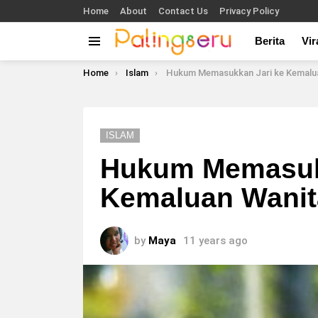
Home
About
Contact Us
Privacy Policy
Berita
Vir
Menu
You are here:
Home
Islam
Hukum Memasukkan Jari ke Kemalu
ISLAM
Hukum Memasuk
Kemaluan Wanit
by
Maya
11 years ago