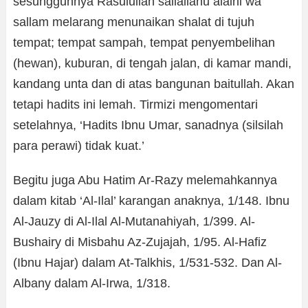
sesungguhnya Rasulullah sallallahu alaihi wa
sallam melarang menunaikan shalat di tujuh
tempat; tempat sampah, tempat penyembelihan
(hewan), kuburan, di tengah jalan, di kamar mandi,
kandang unta dan di atas bangunan baitullah. Akan
tetapi hadits ini lemah. Tirmizi mengomentari
setelahnya, ‘Hadits Ibnu Umar, sanadnya (silsilah
para perawi) tidak kuat.’
Begitu juga Abu Hatim Ar-Razy melemahkannya
dalam kitab ‘Al-Ilal’ karangan anaknya, 1/148. Ibnu
Al-Jauzy di Al-Ilal Al-Mutanahiyah, 1/399. Al-
Bushairy di Misbahu Az-Zujajah, 1/95. Al-Hafiz
(Ibnu Hajar) dalam At-Talkhis, 1/531-532. Dan Al-
Albany dalam Al-Irwa, 1/318.