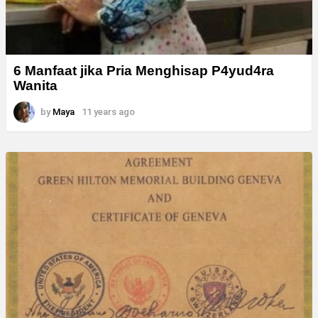
6 Manfaat jika Pria Menghisap P4yud4ra
Wanita
by
Maya
11 years ago