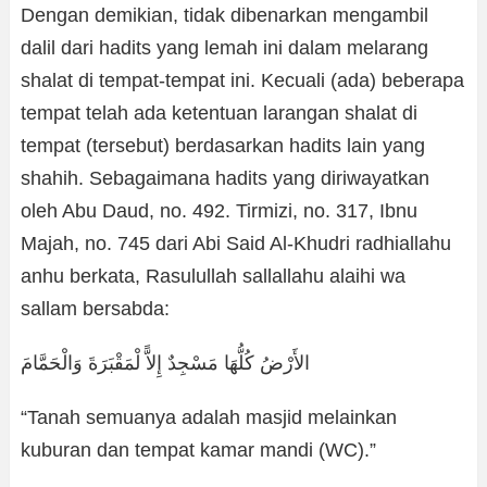
Dengan demikian, tidak dibenarkan mengambil
dalil dari hadits yang lemah ini dalam melarang
shalat di tempat-tempat ini. Kecuali (ada) beberapa
tempat telah ada ketentuan larangan shalat di
tempat (tersebut) berdasarkan hadits lain yang
shahih. Sebagaimana hadits yang diriwayatkan
oleh Abu Daud, no. 492. Tirmizi, no. 317, Ibnu
Majah, no. 745 dari Abi Said Al-Khudri radhiallahu
anhu berkata, Rasulullah sallallahu alaihi wa
sallam bersabda:
الأَرْضُ كُلُّهَا مَسْجِدٌ إِلاًّ لْمَقْبَرَةَ وَالْحَمَّامَ
“Tanah semuanya adalah masjid melainkan
kuburan dan tempat kamar mandi (WC).”